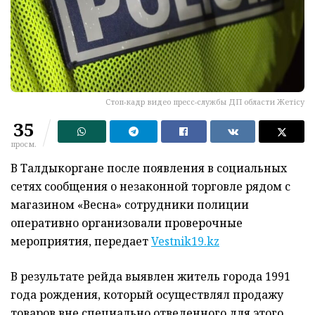
Стоп-кадр видео пресс-службы ДП области Жетісу
35
просм.
В Талдыкоргане после появления в социальных
сетях сообщения о незаконной торговле рядом с
магазином «Весна» сотрудники полиции
оперативно организовали проверочные
мероприятия, передает
Vestnik19.kz
В результате рейда выявлен житель города 1991
года рождения, который осуществлял продажу
товаров вне специально отведенного для этого