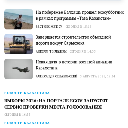
На побережье Балхаша прошел экосубботник
в рамках программы «Таза Қазақстан»
ВЕСТНИК ЖЕТІСУ
СЕГОДНЯ В 15:19
Завершается строительство объездной
дороги вокруг Сарыозека
АЙГЕРІМ ТІНӘЛІҚЫЗЫ
СЕГОДНЯ В 14:03
Новая дата в истории военной авиации
Казахстана
АЛЕКСАНДР СКЛАБОВСКИЙ
5 АВГУСТА 2026, 18:44
НОВОСТИ КАЗАХСТАНА
ВЫБОРЫ 2026: НА ПОРТАЛЕ EGOV ЗАПУСТЯТ
СЕРВИС ПРОВЕРКИ МЕСТА ГОЛОСОВАНИЯ
СЕГОДНЯ В 16:55
НОВОСТИ КАЗАХСТАНА