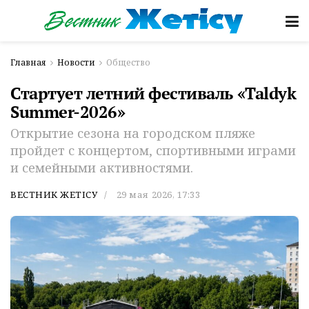
Главная
Новости
Общество
Стартует летний фестиваль «Taldyk
Summer-2026»
Открытие сезона на городском пляже
пройдет с концертом, спортивными играми
и семейными активностями.
ВЕСТНИК ЖЕТІСУ
29 мая 2026, 17:33