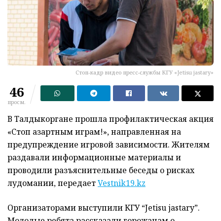
Стоп-кадр видео пресс-службы КГУ «Jetisu jastary»
46
просм.
В Талдыкоргане прошла профилактическая акция
«Стоп азартным играм!», направленная на
предупреждение игровой зависимости. Жителям
раздавали информационные материалы и
проводили разъяснительные беседы о рисках
лудомании, передает
Vestnik19.kz
Организаторами выступили КГУ “Jetisu jastary”.
Молодые ребята рассказали горожанам о