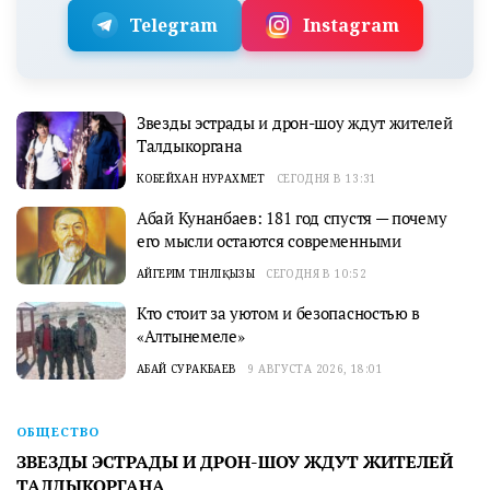
Telegram
Instagram
Звезды эстрады и дрон-шоу ждут жителей
Талдыкоргана
КОБЕЙХАН НУРАХМЕТ
СЕГОДНЯ В 13:31
Абай Кунанбаев: 181 год спустя — почему
его мысли остаются современными
АЙГЕРІМ ТІНӘЛІҚЫЗЫ
СЕГОДНЯ В 10:52
Кто стоит за уютом и безопасностью в
«Алтынемеле»
АБАЙ СУРАКБАЕВ
9 АВГУСТА 2026, 18:01
ОБЩЕСТВО
ЗВЕЗДЫ ЭСТРАДЫ И ДРОН-ШОУ ЖДУТ ЖИТЕЛЕЙ
ТАЛДЫКОРГАНА