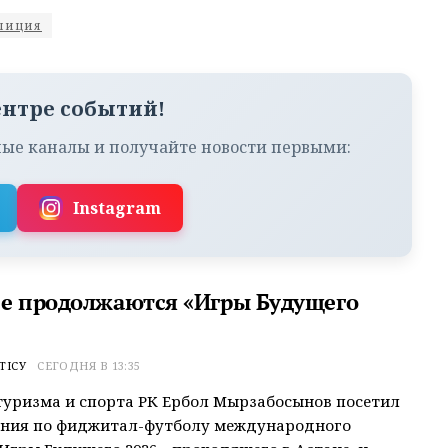
лиция
ентре событий!
ые каналы и получайте новости первыми:
Instagram
не продолжаются «Игры Будущего
ТІСУ
СЕГОДНЯ В 13:35
уризма и спорта РК Ербол Мырзабосынов посетил
ания по фиджитал-футболу международного