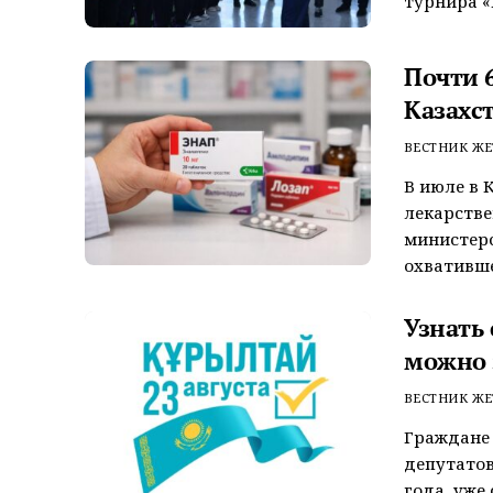
турнира «
Почти 6
Казахс
ВЕСТНИК ЖЕ
В июле в 
лекарстве
министерс
охватившег
Узнать
можно 
ВЕСТНИК ЖЕ
Граждане 
депутатов
года, уже 