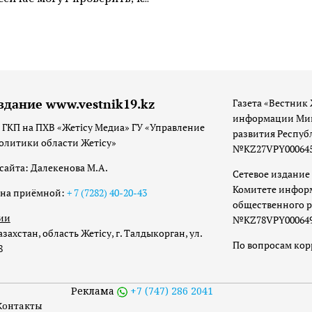
здание www.vestnik19.kz
Газета «Вестник 
информации Мин
 ГКП на ПХВ «Жетісу Медиа» ГУ «Управление
развития Респуб
олитики области Жетісу»
№KZ27VPY00064533
сайта: Далекенова М.А.
Сетевое издание 
Комитете инфор
она приёмной:
+ 7 (7282) 40-20-43
общественного р
ии
№KZ78VPY00064973
захстан, область Жетісу, г. Талдыкорган, ул.
По вопросам ко
8
Реклама
+7 (747) 286 2041
Контакты