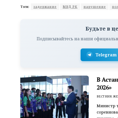
Тэги:
задержание
МВД РК
нарушение
по
Будьте в ц
Подписывайтесь на наши официальн
Telegram
В Аста
2026»
ВЕСТНИК ЖЕ
Министр т
соревнов