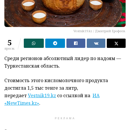
Vestnik19.kz / Дмитрий Ерофеев.
5
просм.
Среди регионов абсолютный лидер по надоям —
Туркестанская область.
Стоимость этого кисломолочного продукта
достигла 1,5 тыс тенге за литр,
передает
Vestnik19.kz
со ссылкой на
ИА
«NewTimes.kz»
.
РЕКЛАМА