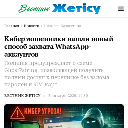
Главная
Новости
Новости Казахстана
Кибермошенники нашли новый
способ захвата WhatsApp-
аккаунтов
Полиция предупреждает о схеме
GhostPairing, позволяющей получить
полный доступ к переписке без взлома
паролей и SIM-карт.
ВЕСТНИК ЖЕТІСУ
8 января 2026, 14:30