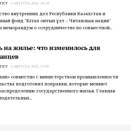
ТІСУ
6 АВГУСТА 2026, 20:39
тво внутренних дел Республики Казахстан и
ный фонд "Кітап оқитын ұлт – Читающая нация"
 меморандум о сотрудничестве по совместной...
ь на жилье: что изменилось для
танцев
ТІСУ
6 АВГУСТА 2026, 17:36
анк» совместно с министерством промышленности
льства подготовил поправки, которые меняют
распределению государственного жилья. Главная
нодательных...