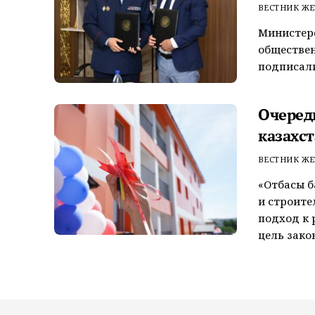
ВЕСТНИК ЖЕ
Министерс
обществен
подписали
Очеред
казахс
ВЕСТНИК ЖЕ
«Отбасы б
и строите
подход к 
цель зако