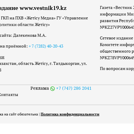
здание www.vestnik19.kz
Газета «Вестник 
информации Мин
 ГКП на ПХВ «Жетісу Медиа» ГУ «Управление
развития Респуб
олитики области Жетісу»
№KZ27VPY00064533
сайта: Далекенова М.А.
Сетевое издание 
Комитете инфор
она приёмной:
+ 7 (7282) 40-20-43
общественного р
ии
№KZ78VPY00064973
захстан, область Жетісу, г. Талдыкорган, ул.
По вопросам ко
8
Реклама
+7 (747) 286 2041
Контакты
а на сайт обязательна |
Политика конфиденциальности