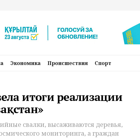
на
Экономика
Происшествия
Спорт
вела итоги реализации
зақстан»
ийные свалки, высаживаются деревья,
осмического мониторинга, а граждан