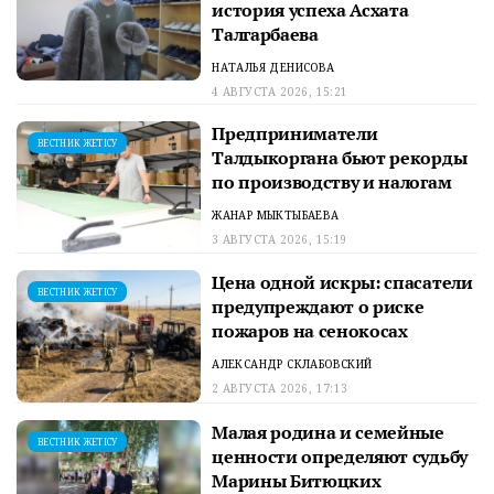
история успеха Асхата
Талгарбаева
НАТАЛЬЯ ДЕНИСОВА
4 АВГУСТА 2026, 15:21
Предприниматели
ВЕСТНИК ЖЕТІСУ
Талдыкоргана бьют рекорды
по производству и налогам
ЖАНАР МЫКТЫБАЕВА
3 АВГУСТА 2026, 15:19
Цена одной искры: спасатели
ВЕСТНИК ЖЕТІСУ
предупреждают о риске
пожаров на сенокосах
АЛЕКСАНДР СКЛАБОВСКИЙ
2 АВГУСТА 2026, 17:13
Малая родина и семейные
ВЕСТНИК ЖЕТІСУ
ценности определяют судьбу
Марины Битюцких