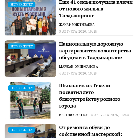
Еще 41 семья получила ключи
ВЕСТНИК ЖЕТІСУ
от нового жилья в
Талдыкоргане
ЖАНАР МЫКТЫБАЕВА
5 АВГУСТА 2026, 19:28
Национальную дорожную
ВЕСТНИК ЖЕТІСУ
карту развития волонтерства
обсудили в Талдыкоргане
МАРЖАН ОМИРЖАНОВА
4 АВГУСТА 2026, 19:29
Школьник из Текели
ВЕСТНИК ЖЕТІСУ
посвятил лето
благоустройству родного
города
ВЕСТНИК ЖЕТІСУ
4 АВГУСТА 2026, 15:44
От ремонта обуви до
ВЕСТНИК ЖЕТІСУ
собственной мастерской: