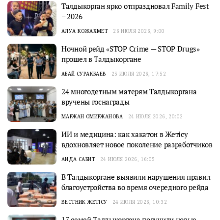
Талдыкорган ярко отпраздновал Family Fest
– 2026
АЛУА КОЖАХМЕТ
26 ИЮЛЯ 2026, 9:00
Ночной рейд «STOP Crime — STOP Drugs»
прошел в Талдыкоргане
АБАЙ СУРАКБАЕВ
25 ИЮЛЯ 2026, 17:52
24 многодетным матерям Талдыкоргана
вручены госнаграды
МАРЖАН ОМИРЖАНОВА
24 ИЮЛЯ 2026, 20:02
ИИ и медицина: как хакатон в Жетісу
вдохновляет новое поколение разработчиков
АИДА САБИТ
24 ИЮЛЯ 2026, 16:05
В Талдыкоргане выявили нарушения правил
благоустройства во время очередного рейда
ВЕСТНИК ЖЕТІСУ
24 ИЮЛЯ 2026, 10:32
17 семей Талдыкоргана получили новые