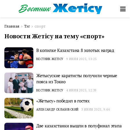
Главная
Тэг
спорт
Новости Жетісу на тему «спорт»
В копилке Казахстана 8 золотых наград
ВЕСТНИК ЖЕТІСУ
9 ИЮЛЯ 2025, 13:25
Жетысуские каратисты получили черные
пояса из Токио
ВЕСТНИК ЖЕТІСУ
4 ИЮЛЯ 2025, 12:39
«Жетысу» победил в гостях
АЛЕКСАНДР СКЛАБОВСКИЙ
3 ИЮЛЯ 2025, 9:46
Две казахстанки вышли в полуфинал этапа