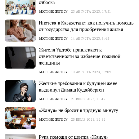
отбасы»
ВЕСТНИК ЖЕТІСУ
23 АВГУСТА 2023, 17:51
Ипотека в Казахстане: как получить помощь
от государства для приобретения жилья
ВЕСТНИК ЖЕТІСУ
14 АВГУСТА 2023, 9:45
Жителя Уштобе привлекают к
ответственности за избиение пожилой
женщины
ВЕСТНИК ЖЕТІСУ
10 АВГУСТА 2023, 12:09
Жесткие требования к будущей жене
выдвинул Димаш Кудайберген
ВЕСТНИК ЖЕТІСУ
29 ИЮЛЯ 2023, 15:42
«Жанұя» не бросит в трудную минуту
ВЕСТНИК ЖЕТІСУ
25 ИЮЛЯ 2023, 12:32
Рука помощи от центра «Жанұя»