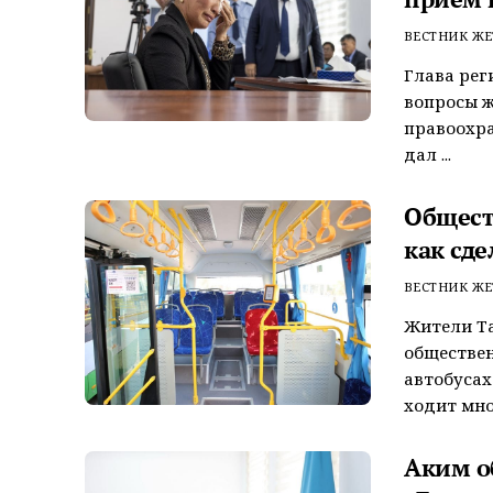
ВЕСТНИК ЖЕ
Глава рег
вопросы ж
правоохра
дал ...
Общест
как сде
ВЕСТНИК ЖЕ
Жители Т
обществен
автобусах
ходит много
Аким о