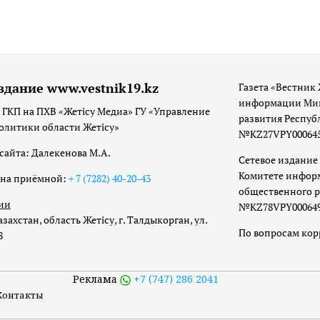
здание www.vestnik19.kz
Газета «Вестник 
информации Мин
 ГКП на ПХВ «Жетісу Медиа» ГУ «Управление
развития Респуб
олитики области Жетісу»
№KZ27VPY00064533
сайта: Далекенова М.А.
Сетевое издание 
Комитете инфор
она приёмной:
+ 7 (7282) 40-20-43
общественного р
ии
№KZ78VPY00064973
захстан, область Жетісу, г. Талдыкорган, ул.
По вопросам ко
8
Реклама
+7 (747) 286 2041
Контакты