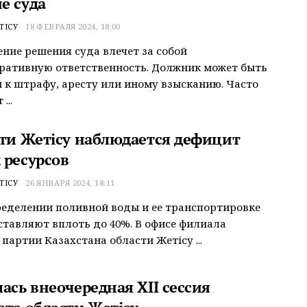
е суда
ТІСУ
18 ФЕВРАЛЯ 2024, 18:00
ние решения суда влечет за собой
ративную ответственность. Должник может быть
 к штрафу, аресту или иному взысканию. Часто
...
сти Жетісу наблюдается дефицит
 ресурсов
ТІСУ
26 ЯНВАРЯ 2024, 18:11
еделении поливной воды и ее транспортировке
ставляют вплоть до 40%. В офисе филиала
партии Казахстана области Жетісу ...
ась внеочередная ХІІ сессия