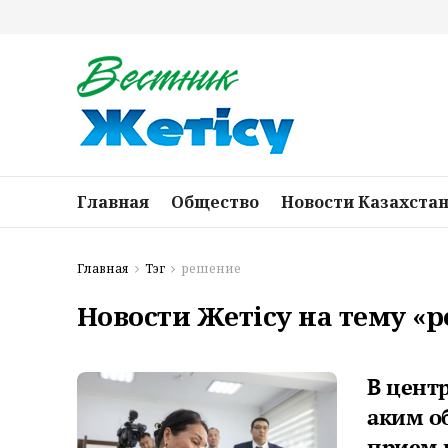
Главная
Общество
Новости Казахста
Главная
Тэг
решение
Новости Жетісу на тему «
В цент
аким о
прием 