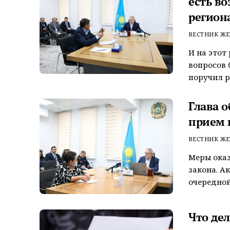
есть во
регион
ВЕСТНИК ЖЕ
И на этот
вопросов 
поручил ре
Глава 
прием 
ВЕСТНИК ЖЕ
Меры оказ
закона. А
очередной
Что де