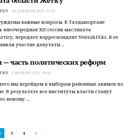
ата области Жетісу
ТІСУ
28 ДЕКАБРЯ 2023, 12:01
суждены важные вопросы. В Талдыкоргане
ь внеочередная ХІІ сессия маслихата
тісу, передает корреспондент Vestnik19.kz. В ее
иняли участие депутаты ...
 — часть политических реформ
ТІСУ
5 НОЯБРЯ 2023, 18:06
чего мы перейдем к выборам районных акимов по
не. В результате все институты власти станут
о-новому. ...
2
3
4