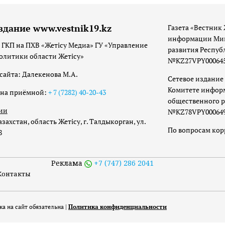
здание www.vestnik19.kz
Газета «Вестник 
информации Мин
 ГКП на ПХВ «Жетісу Медиа» ГУ «Управление
развития Респуб
олитики области Жетісу»
№KZ27VPY00064533
сайта: Далекенова М.А.
Сетевое издание 
Комитете инфор
она приёмной:
+ 7 (7282) 40-20-43
общественного р
ии
№KZ78VPY00064973
захстан, область Жетісу, г. Талдыкорган, ул.
По вопросам ко
8
Реклама
+7 (747) 286 2041
Контакты
а на сайт обязательна |
Политика конфиденциальности