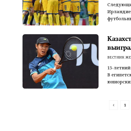
Следующий
Ирландией
футбольны
Казахс
выигра
ВЕСТНИК ЖЕ
15-летний
В египетс
юниорский 
1