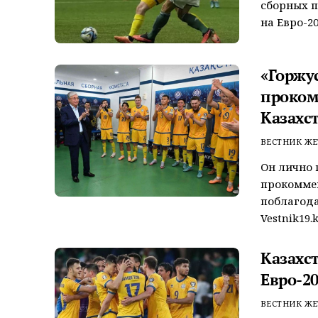
сборных п
на Евро-202
«Горжу
проком
Казахс
ВЕСТНИК ЖЕ
Он лично 
прокоммен
поблагода
Vestnik19.kz
Казахс
Евро-2
ВЕСТНИК ЖЕ