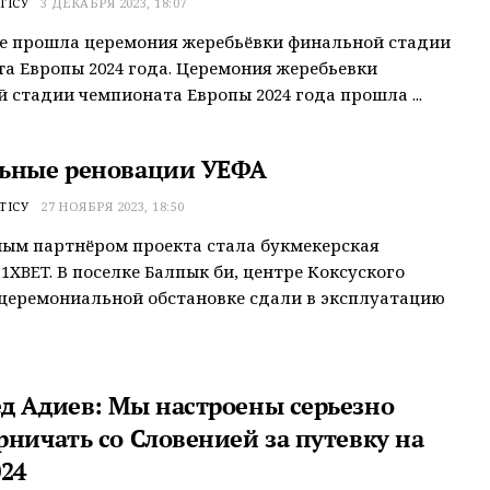
ТІСУ
3 ДЕКАБРЯ 2023, 18:07
е прошла церемония жеребьёвки финальной стадии
а Европы 2024 года. Церемония жеребьевки
 стадии чемпионата Европы 2024 года прошла ...
ьные реновации УЕФА
ТІСУ
27 НОЯБРЯ 2023, 18:50
ым партнёром проекта стала букмекерская
1XBET. В поселке Балпык би, центре Коксуского
 церемониальной обстановке сдали в эксплуатацию
д Адиев: Мы настроены серьезно
рничать со Словенией за путевку на
024