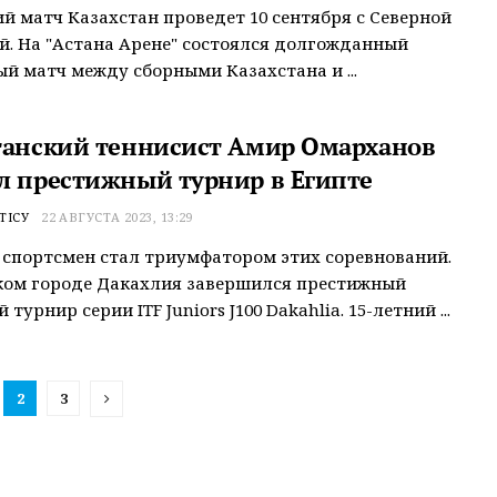
 матч Казахстан проведет 10 сентября с Северной
. На "Астана Арене" состоялся долгожданный
й матч между сборными Казахстана и ...
танский теннисист Амир Омарханов
л престижный турнир в Египте
ТІСУ
22 АВГУСТА 2023, 13:29
 спортсмен стал триумфатором этих соревнований.
ком городе Дакахлия завершился престижный
турнир серии ITF Juniors J100 Dakahlia. 15-летний ...
2
3