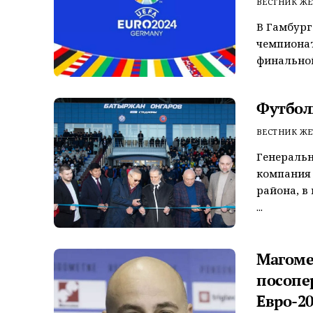
ВЕСТНИК ЖЕ
В Гамбург
чемпионат
финальной
Футбол
ВЕСТНИК ЖЕ
Генеральн
компания 
района, в
...
Магоме
посопе
Евро-2