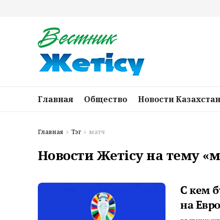
Главная
Общество
Новости Казахста
Главная
Тэг
матч
Новости Жетісу на тему «
С кем б
на Евро