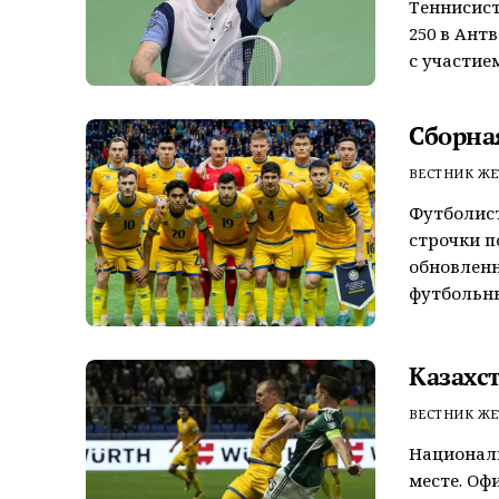
Теннисист
250 в Ант
с участием
Сборная
ВЕСТНИК ЖЕ
Футболист
строчки п
обновлен
футбольных
Казахст
ВЕСТНИК ЖЕ
Националь
месте. Оф