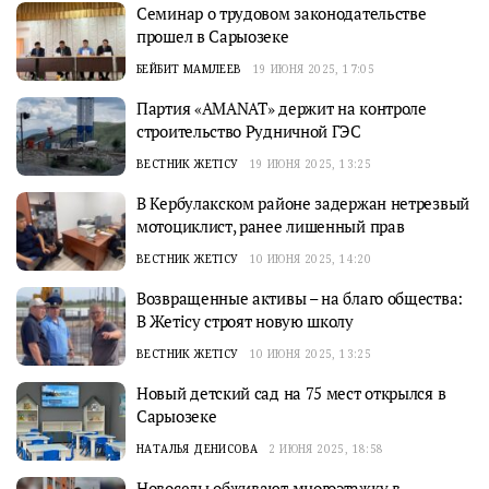
Семинар о трудовом законодательстве
прошел в Сарыозеке
БЕЙБИТ МАМЛЕЕВ
19 ИЮНЯ 2025, 17:05
Партия «AMANAT» держит на контроле
строительство Рудничной ГЭС
ВЕСТНИК ЖЕТІСУ
19 ИЮНЯ 2025, 13:25
В Кербулакском районе задержан нетрезвый
мотоциклист, ранее лишенный прав
ВЕСТНИК ЖЕТІСУ
10 ИЮНЯ 2025, 14:20
Возвращенные активы – на благо общества:
В Жетісу строят новую школу
ВЕСТНИК ЖЕТІСУ
10 ИЮНЯ 2025, 13:25
Новый детский сад на 75 мест открылся в
Сарыозеке
НАТАЛЬЯ ДЕНИСОВА
2 ИЮНЯ 2025, 18:58
Новоселы обживают многоэтажку в