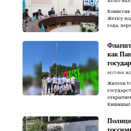
ЖАНАР МЫК
Комиссия 
Жетісу по
года, пере
Флагшт
как Па
госуда
ВЕСТНИК ЖЕ
Жители Ул
государс
открытием
Кишишыган
Полице
госсим