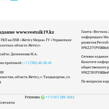
здание www.vestnik19.kz
Газета «Вестник 
информации Мин
 ГКП на ПХВ «Жетісу Медиа» ГУ «Управление
развития Респуб
олитики области Жетісу»
№KZ27VPY00064533
сайта: Далекенова М.А.
Сетевое издание 
Комитете инфор
она приёмной:
+ 7 (7282) 40-20-43
общественного р
ии
№KZ78VPY00064973
захстан, область Жетісу, г. Талдыкорган, ул.
По вопросам ко
8
Реклама
+7 (747) 286 2041
Контакты