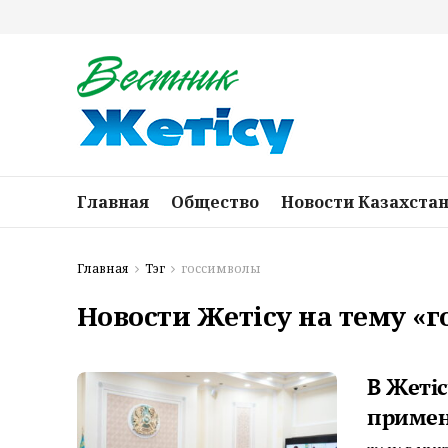
Главная
Общество
Новости Казахста
Главная
Тэг
госсимволы
Новости Жетісу на тему «
В Жеті
примен