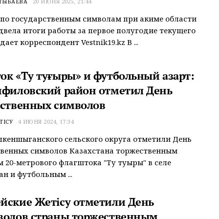
ТЫБАЕВА
20 ИЮНЯ 2025, 21:44
по государственным символам при акиме области
двела итоги работы за первое полугодие текущего
дает корреспондент Vestnik19.kz В ...
ок «Ту туғыры» и футбольный азарт:
нфиловский район отметил День
рственных символов
ТІСУ
4 ИЮНЯ 2024, 17:34
кеншыганского сельского округа отметили День
твенных символов Казахстана торжественным
 20-метрового флагштока "Ту туғыры" в селе
 и футбольным ...
йские Жетісу отметили День
волов страны торжественным