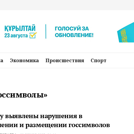
на
Экономика
Происшествия
Спорт
госсимволы»
су выявлены нарушения в
ении и размещении госсимволов