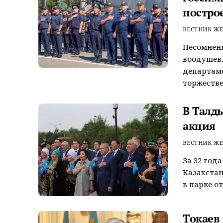
постро
ВЕСТНИК ЖЕ
Несомненн
воодушевл
департаме
торжествен
В Талд
акция
ВЕСТНИК ЖЕ
За 32 год
Казахстан
в парке о
Токаев