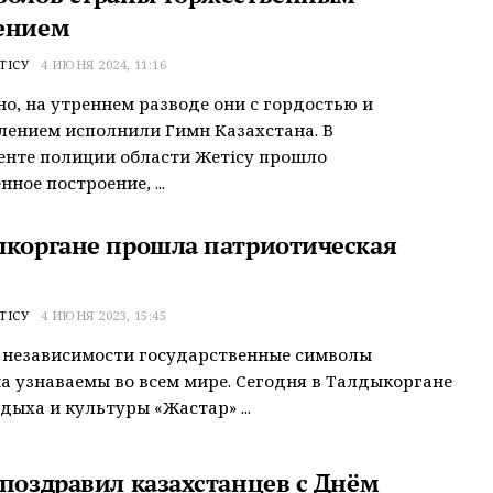
ением
ТІСУ
4 ИЮНЯ 2024, 11:16
о, на утреннем разводе они с гордостью и
ением исполнили Гимн Казахстана. В
нте полиции области Жетісу прошло
ное построение, ...
ыкоргане прошла патриотическая
ТІСУ
4 ИЮНЯ 2023, 15:45
а независимости государственные символы
а узнаваемы во всем мире. Сегодня в Талдыкоргане
тдыха и культуры «Жастар» ...
 поздравил казахстанцев с Днём