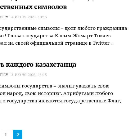
рственных символов
ТІСУ
4 ИЮНЯ 2023, 10:15
сударственные символы – долг любого гражданина
а»! Глава государства Касым-Жомарт Токаев
ал на своей официальной странице в Twitter ...
ть каждого казахстанца
ТІСУ
3 ИЮНЯ 2023, 13:15
символы государства – значит уважать свою
вой народ, свою историю". Атрибутами любого
го государства являются государственные Флаг,
1
2