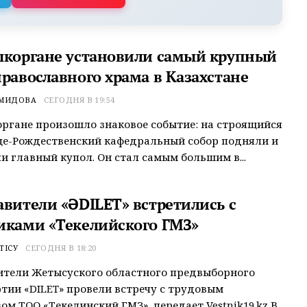
ыкоргане установили самый крупный
православного храма в Казахстане
ЕМИДОВА
СЕГОДНЯ В 19:54
ргане произошло знаковое событие: на строящийся
це-Рождественский кафедральный собор подняли и
и главный купол. Он стал самым большим в...
авители «ӘDILET» встретились с
иками «Текелийского ГМЗ»
ТІСУ
СЕГОДНЯ В 18:20
ители Жетысуского областного предвыборного
тии «ӘDILET» провели встречу с трудовым
ом ТОО «Текелинский ГМЗ», передает Vestnik19.kz В