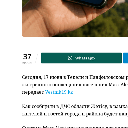
37
Whatsapp
просм.
Сегодня, 17 июня в Текели и Панфиловском
экстренного оповещения населения Mass Aler
передает
Vestnik19.kz
Как сообщили в ДЧС области Жетісу, в рамка
жителей и гостей города и района будет на
Система Mass Alert предназначена для опе