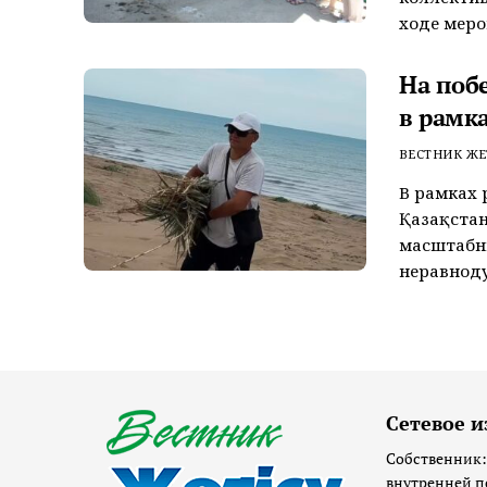
ходе меро
На поб
в рамк
ВЕСТНИК ЖЕ
В рамках 
Қазақстан
масштабн
неравноду
Сетевое и
Собственник:
внутренней п