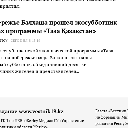
приятия...
ережье Балхаша прошел экосубботник
ах программы «Таза Қазақстан»
ТІСУ
СЕГОДНЯ В 15:19
республиканской экологической программы «Таза
» на побережье озера Балхаш состоялся
ый субботник, объединивший десятки
шных жителей и представителей...
здание www.vestnik19.kz
Газета «Вестник 
информации Мин
 ГКП на ПХВ «Жетісу Медиа» ГУ «Управление
развития Респуб
олитики области Жетісу»