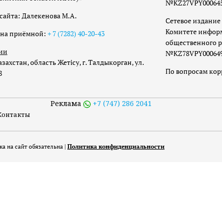
№KZ27VPY00064533
сайта: Далекенова М.А.
Сетевое издание 
Комитете инфор
она приёмной:
+ 7 (7282) 40-20-43
общественного р
ии
№KZ78VPY00064973
захстан, область Жетісу, г. Талдыкорган, ул.
По вопросам ко
8
Реклама
+7 (747) 286 2041
Контакты
а на сайт обязательна |
Политика конфиденциальности