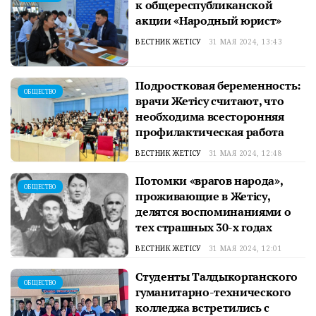
к общереспубликанской
акции «Народный юрист»
ВЕСТНИК ЖЕТІСУ
31 МАЯ 2024, 13:43
Подростковая беременность:
ОБЩЕСТВО
врачи Жетісу считают, что
необходима всесторонняя
профилактическая работа
ВЕСТНИК ЖЕТІСУ
31 МАЯ 2024, 12:48
Потомки «врагов народа»,
ОБЩЕСТВО
проживающие в Жетісу,
делятся воспоминаниями о
тех страшных 30-х годах
ВЕСТНИК ЖЕТІСУ
31 МАЯ 2024, 12:01
Студенты Талдыкорганского
ОБЩЕСТВО
гуманитарно-технического
колледжа встретились с