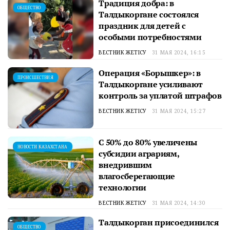
Традиция добра: в
ОБЩЕСТВО
Талдыкоргане состоялся
праздник для детей с
особыми потребностями
ВЕСТНИК ЖЕТІСУ
31 МАЯ 2024, 16:15
Операция «Борышкер»: в
ПРОИСШЕСТВИЯ
Талдыкоргане усиливают
контроль за уплатой штрафов
ВЕСТНИК ЖЕТІСУ
31 МАЯ 2024, 15:27
С 50% до 80% увеличены
НОВОСТИ КАЗАХСТАНА
субсидии аграриям,
внедрившим
влагосберегающие
технологии
ВЕСТНИК ЖЕТІСУ
31 МАЯ 2024, 14:30
Талдыкорган присоединился
ОБЩЕСТВО